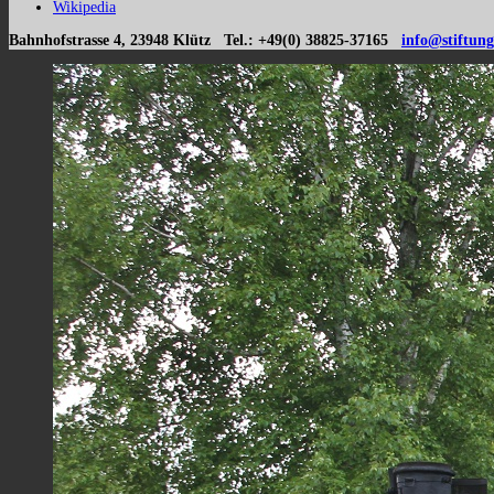
Wikipedia
Bahnhofstrasse 4, 23948 Klütz Tel.: +49(0) 38825-37165
info@stiftung