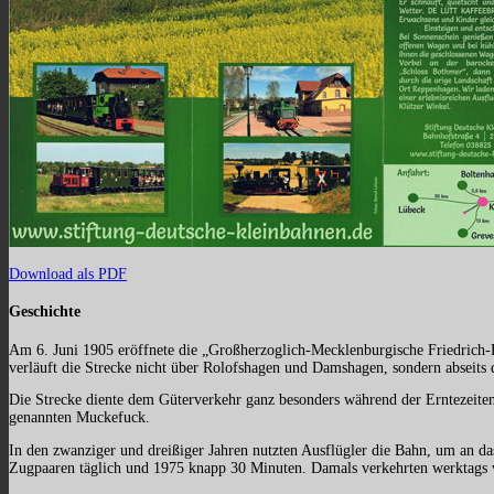
Download als PDF
Geschichte
Am 6. Juni 1905 eröffnete die „Großherzoglich-Mecklenburgische Friedrich
verläuft die Strecke nicht über Rolofshagen und Damshagen, sondern abseits d
Die Strecke diente dem Güterverkehr ganz besonders während der Erntezeiten.
genannten Muckefuck.
In den zwanziger und dreißiger Jahren nutzten Ausflügler die Bahn, um an da
Zugpaaren täglich und 1975 knapp 30 Minuten. Damals verkehrten werktags v