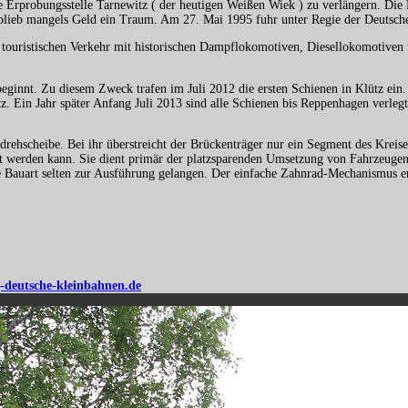
ie Erprobungsstelle Tarnewitz ( der heutigen Weißen Wiek ) zu verlängern. Die
blieb mangels Geld ein Traum. Am 27. Mai 1995 fuhr unter Regie der Deutsch
 touristischen Verkehr mit historischen Dampflokomotiven, Diesellokomotiven
e beginnt. Zu diesem Zweck trafen im Juli 2012 die ersten Schienen in Klütz ei
atz. Ein Jahr später Anfang Juli 2013 sind alle Schienen bis Reppenhagen verl
ische Züge auf 600 mm Spur
ehscheibe. Bei ihr überstreicht der Brückenträger nur ein Segment des Kreise
t werden kann. Sie dient primär der platzsparenden Umsetzung von Fahrzeugen a
e Bauart selten zur Ausführung gelangen. Der einfache Zahnrad-Mechanismus e
-deutsche-kleinbahnen.de