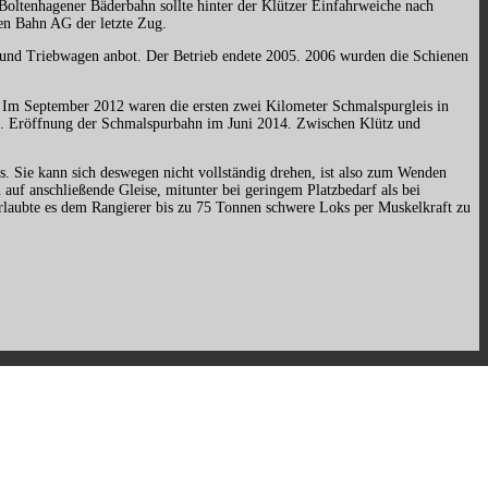
 Boltenhagener Bäderbahn sollte hinter der Klützer Einfahrweiche nach
en Bahn AG der letzte Zug.
 und Triebwagen anbot. Der Betrieb endete 2005. 2006 wurden die Schienen
n. Im September 2012 waren die ersten zwei Kilometer Schmalspurgleis in
egt. Eröffnung der Schmalspurbahn im Juni 2014. Zwischen Klütz und
weite.
s. Sie kann sich deswegen nicht vollständig drehen, ist also zum Wenden
uf anschließende Gleise, mitunter bei geringem Platzbedarf als bei
rlaubte es dem Rangierer bis zu 75 Tonnen schwere Loks per Muskelkraft zu