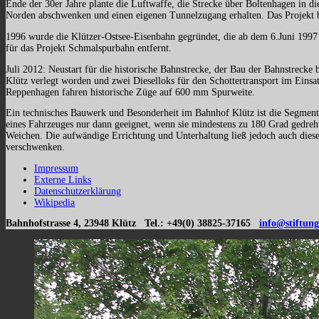
Ende der 30er Jahre plante die Luftwaffe, die Strecke über Boltenhagen in d
Norden abschwenken und einen eigenen Tunnelzugang erhalten. Das Projekt 
1996 wurde die Klützer-Ostsee-Eisenbahn gegründet, die ab dem 6.Juni 1997
für das Projekt Schmalspurbahn entfernt.
Juli 2012: Neustart für die historische Bahnstrecke, der Bau der Bahnstreck
Klütz verlegt worden und zwei Dieselloks für den Schottertransport im Eins
Reppenhagen fahren histor
Ein technisches Bauwerk und Besonderheit im Bahnhof Klütz ist die Segmentdr
eines Fahrzeuges nur dann geeignet, wenn sie mindestens zu 180 Grad gedreh
Weichen. Die aufwändige Errichtung und Unterhaltung ließ jedoch auch dies
verschwenken.
Impressum
Externe Links
Datenschutzerklärung
Wikipedia
Bahnhofstrasse 4, 23948 Klütz Tel.: +49(0) 38825-37165
info@stiftung