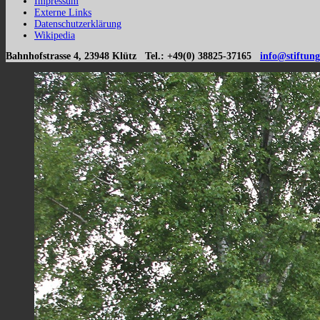
Impressum
Externe Links
Datenschutzerklärung
Wikipedia
Bahnhofstrasse 4, 23948 Klütz Tel.: +49(0) 38825-37165
info@stiftung