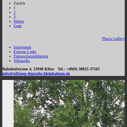
Zurück
1
2
3
Weiter
Ende
Powered by
Phoca Gallery
Impressum
Externe Links
Datenschutzerklärung
Wikipedia
Bahnhofstrasse 4, 23948 Klütz Tel.: +49(0) 38825-37165
info@stiftung-deutsche-kleinbahnen.de