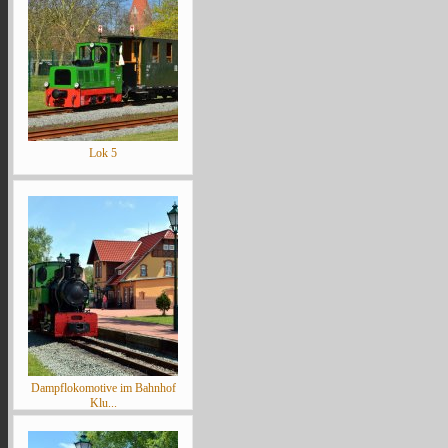
Lok 5
Dampflokomotive im Bahnhof
Klu...